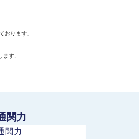
。
しております。
します。
通関力
通関力