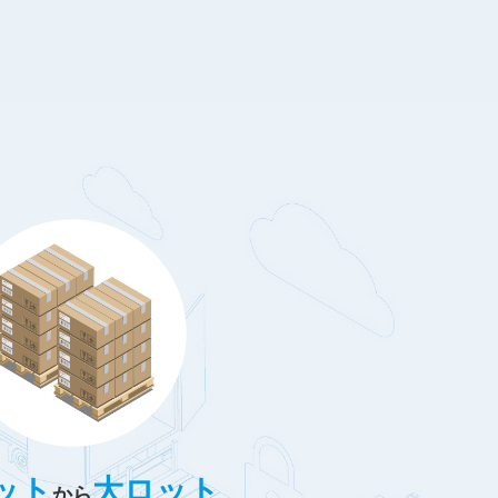
ット
大ロット
から